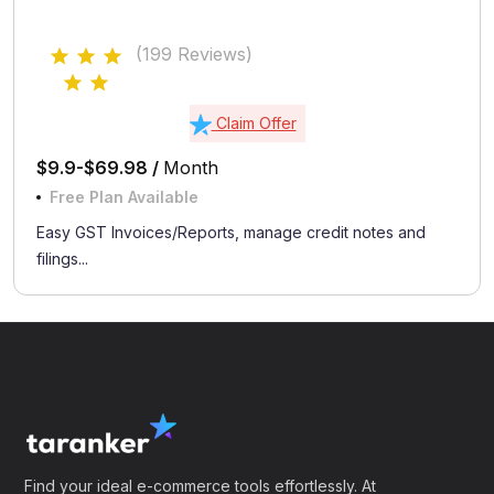
(199 Reviews)
Claim Offer
$9.9-$69.98 /
Month
Free Plan Available
Easy GST Invoices/Reports, manage credit notes and
filings...
Find your ideal e-commerce tools effortlessly. At