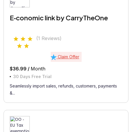
E‑conomic link by CarryTheOne
(1 Reviews)
Claim Offer
$36.99 /
Month
30 Days Free Trial
Seamlessly import sales, refunds, customers, payments
&...