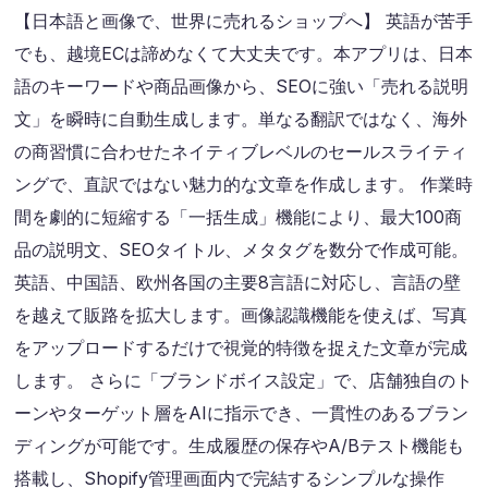
【日本語と画像で、世界に売れるショップへ】 英語が苦手
でも、越境ECは諦めなくて大丈夫です。本アプリは、日本
語のキーワードや商品画像から、SEOに強い「売れる説明
文」を瞬時に自動生成します。単なる翻訳ではなく、海外
の商習慣に合わせたネイティブレベルのセールスライティ
ングで、直訳ではない魅力的な文章を作成します。 作業時
間を劇的に短縮する「一括生成」機能により、最大100商
品の説明文、SEOタイトル、メタタグを数分で作成可能。
英語、中国語、欧州各国の主要8言語に対応し、言語の壁
を越えて販路を拡大します。画像認識機能を使えば、写真
をアップロードするだけで視覚的特徴を捉えた文章が完成
します。 さらに「ブランドボイス設定」で、店舗独自のト
ーンやターゲット層をAIに指示でき、一貫性のあるブラン
ディングが可能です。生成履歴の保存やA/Bテスト機能も
搭載し、Shopify管理画面内で完結するシンプルな操作