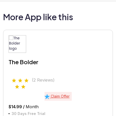
More App like this
The Bolder
(2 Reviews)
Claim Offer
$14.99 /
Month
30 Days Free Trial