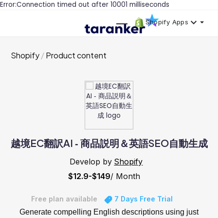
Error:Connection timed out after 10001 milliseconds
Shopify Apps
Shopify
Product content
越境EC翻訳AI ‑ 商品説明＆英語SEO自動生成
Develop by
Shopify
$12.9-$149
/ Month
Free plan available
7 Days Free Trial
Generate compelling English descriptions using just